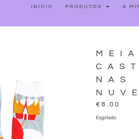
INICIO
PRODUTOS
A M
MEI
CAS
NAS
NUV
€
8.00
Esgotado