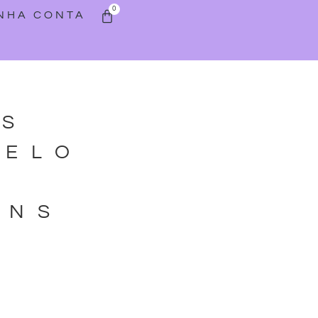
0
INHA CONTA
AS
TELO
ENS