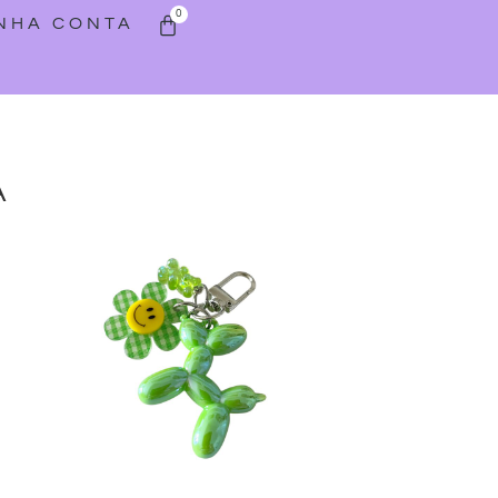
0
INHA CONTA
A