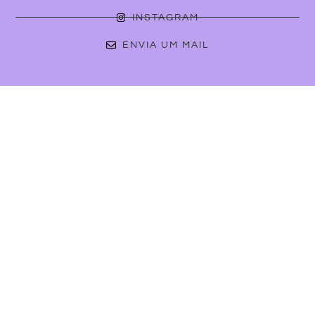
INSTAGRAM
ENVIA UM MAIL
PONTOS DE VENDA
Brandz
Lxfactory, Rua Rodrigues de Faria, 103, Lisboa
Real 24 Store
Rua da Escola Politécnica, 24, Lisboa