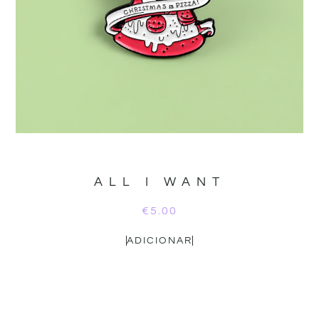
ALL I WANT
€
5.00
ADICIONAR