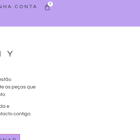
0
INHA CONTA
MY
estão
te as peças que
to.
da e
acto contigo.
IONAR