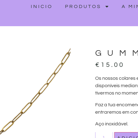
INICIO
PRODUTOS
A M
GUM
€
15.00
Os nossos colares 
disponíveis median
tivermos no momen
Faz a tua encomen
entraremos em cont
Aço inoxidável.
ADIC