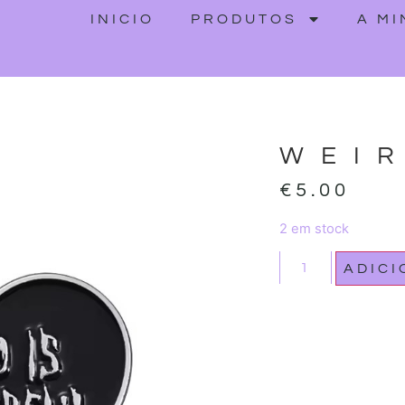
INICIO
PRODUTOS
A M
WEI
€
5.00
2 em stock
ADIC