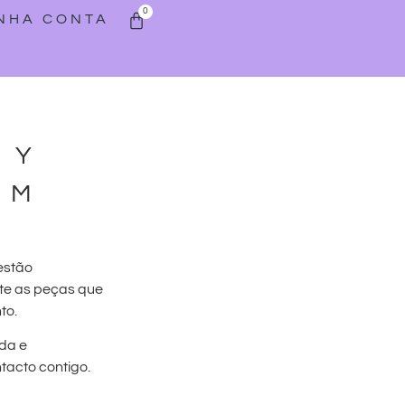
0
INHA CONTA
HY
AM
estão
te as peças que
to.
da e
acto contigo.