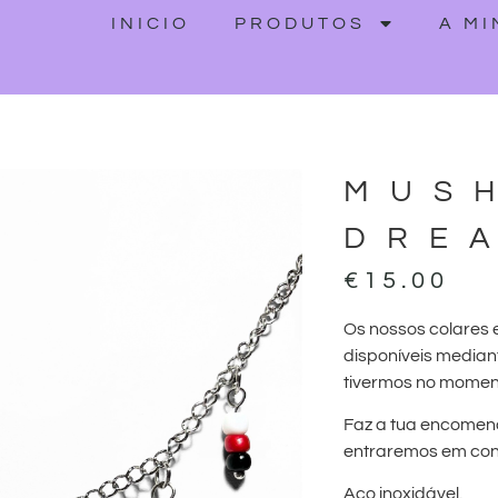
INICIO
PRODUTOS
A M
MUS
DRE
€
15.00
Os nossos colares 
disponíveis median
tivermos no momen
Faz a tua encomen
entraremos em cont
Aço inoxidável.