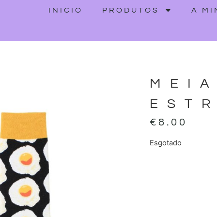
INICIO
PRODUTOS
A M
MEI
EST
€
8.00
Esgotado