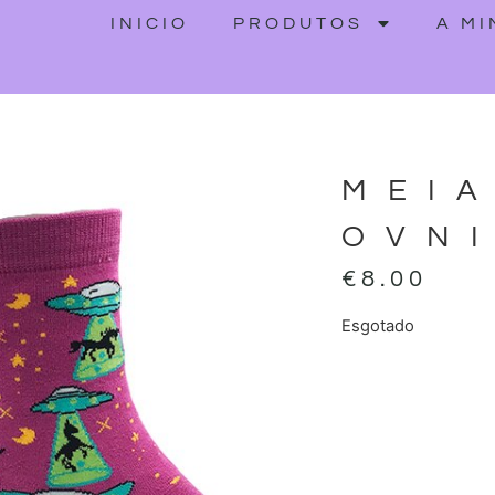
INICIO
PRODUTOS
A M
MEI
OVN
€
8.00
Esgotado