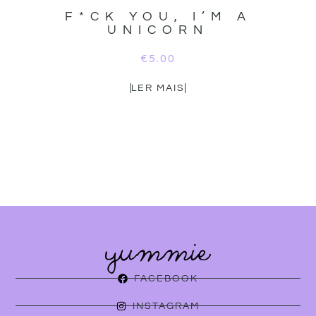
F*CK YOU, I’M A
UNICORN
€
5.00
LER MAIS
FACEBOOK
INSTAGRAM