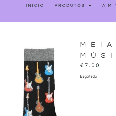
INICIO
PRODUTOS
A M
MEI
MÚS
€
7.00
Esgotado