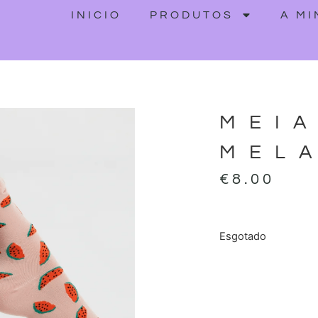
INICIO
PRODUTOS
A M
MEI
MEL
€
8.00
Esgotado