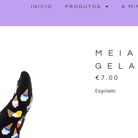
INICIO
PRODUTOS
A M
MEI
GEL
€
7.00
Esgotado