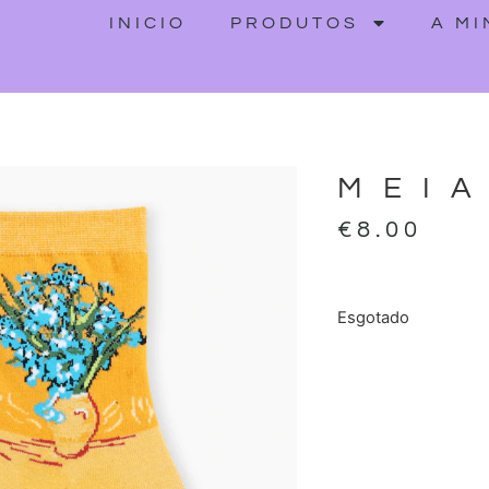
INICIO
PRODUTOS
A M
MEI
€
8.00
Esgotado