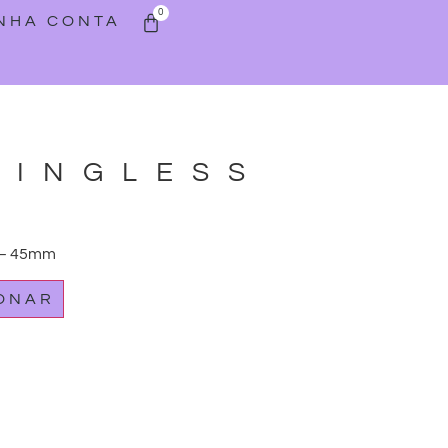
0
INHA CONTA
NINGLESS
 – 45mm
IONAR