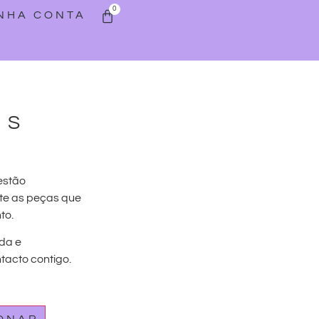
0
INHA CONTA
OS
estão
te as peças que
to.
da e
acto contigo.
IONAR