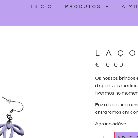
INICIO
PRODUTOS
A M
LAÇ
€
10.00
Os nossos brincos 
disponíveis median
tivermos no momen
Faz a tua encomen
entraremos em cont
Aço inoxidável.
ADIC