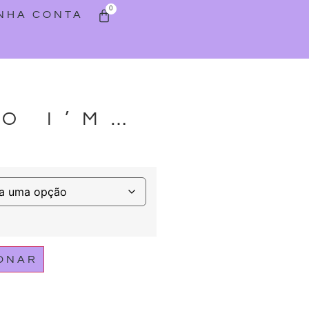
0
INHA CONTA
O I’M…
IONAR