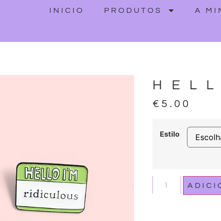
INICIO
PRODUTOS
A M
HELL
€
5.00
Estilo
ADIC