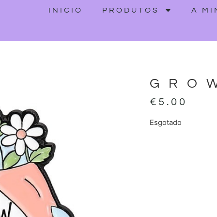
INICIO
PRODUTOS
A M
GRO
€
5.00
Esgotado