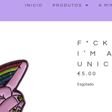
INICIO
PRODUTOS
A M
F*CK
I’M 
UNI
€
5.00
Esgotado