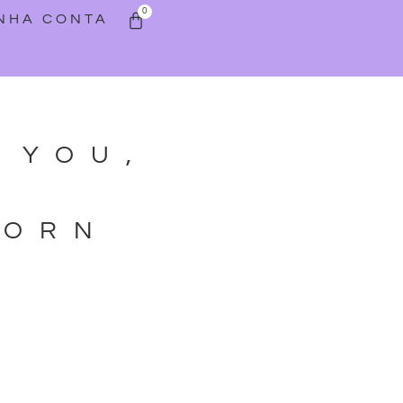
0
INHA CONTA
 YOU,
A
CORN