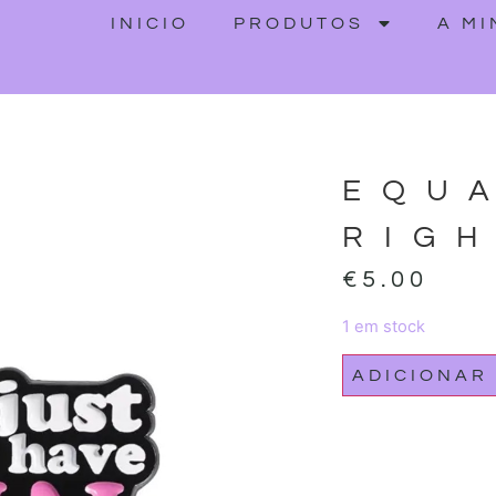
INICIO
PRODUTOS
A M
EQU
RIG
€
5.00
1 em stock
ADICIONAR