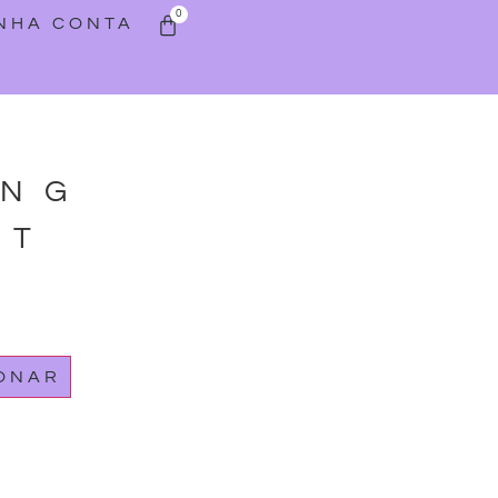
0
INHA CONTA
ING
RT
IONAR