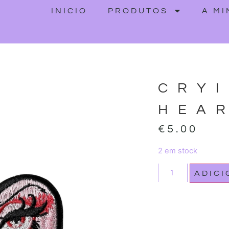
INICIO
PRODUTOS
A M
CRY
HEA
€
5.00
2 em stock
ADIC