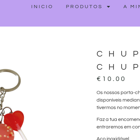
INICIO
PRODUTOS
A M
CHU
CHU
€
10.00
Os nossos porta-c
disponíveis median
tivermos no momen
Faz a tua encomen
entraremos em cont
Aço inoxidável.