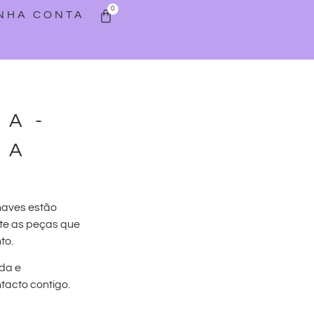
0
INHA CONTA
PA-
PA
haves estão
te as peças que
to.
da e
acto contigo.