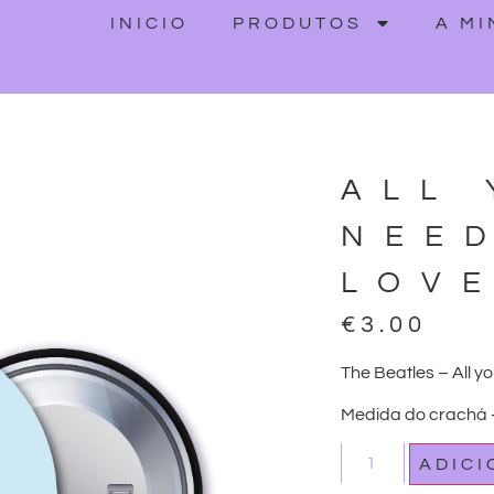
INICIO
PRODUTOS
A M
ALL
NEED
LOV
€
3.00
The Beatles – All yo
Medida do crachá
ADIC