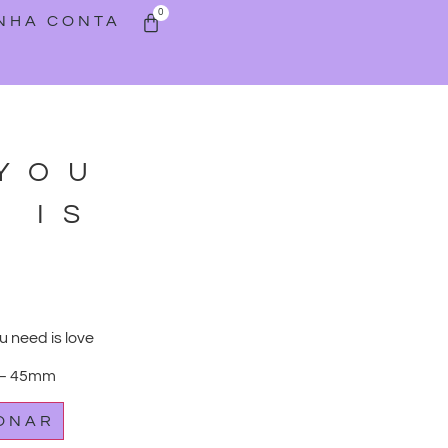
0
INHA CONTA
 YOU
 IS
E
u need is love
 – 45mm
IONAR