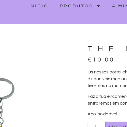
INICIO
PRODUTOS
A M
THE
€
10.00
Os nossos porta-c
disponíveis median
tivermos no momen
Faz a tua encomen
entraremos em cont
Aço inoxidável.
ADIC