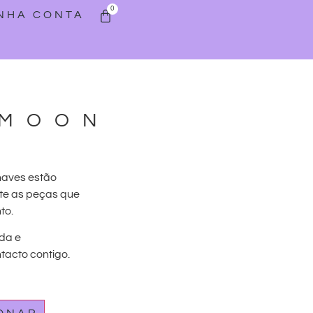
0
INHA CONTA
 MOON
haves estão
te as peças que
to.
da e
acto contigo.
IONAR