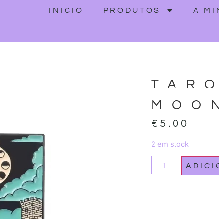
INICIO
PRODUTOS
A M
TARO
MOO
€
5.00
2 em stock
ADIC