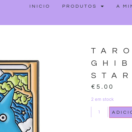
INICIO
PRODUTOS
A M
TAR
GHIB
STA
€
5.00
2 em stock
ADIC