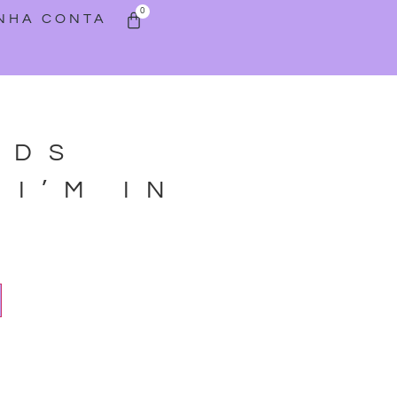
0
INHA CONTA
NDS
 I’M IN