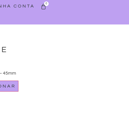
0
INHA CONTA
VE
 – 45mm
IONAR