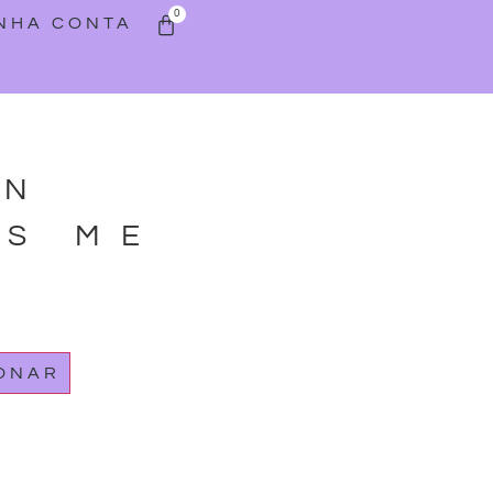
0
INHA CONTA
AN
ES ME
IONAR