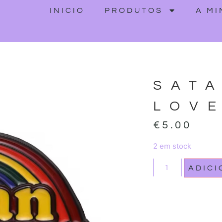
INICIO
PRODUTOS
A M
SAT
LOV
€
5.00
2 em stock
ADIC