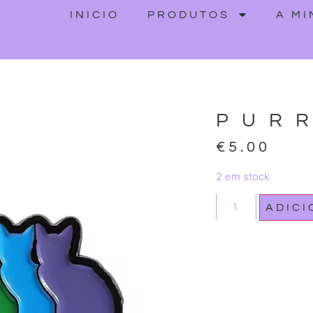
INICIO
PRODUTOS
A M
PUR
€
5.00
2 em stock
ADIC