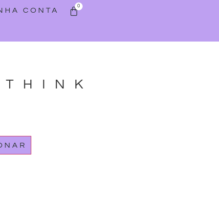
0
INHA CONTA
RTHINK
IONAR