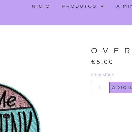
INICIO
PRODUTOS
A M
OVE
€
5.00
2 em stock
ADIC