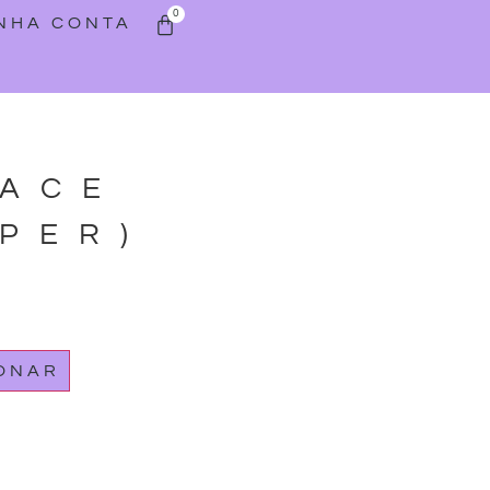
0
INHA CONTA
FACE
PER)
IONAR