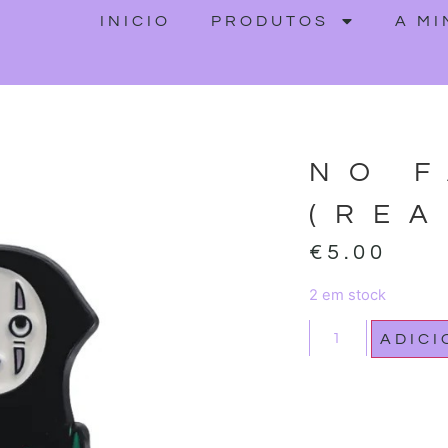
INICIO
PRODUTOS
A M
NO 
(REA
€
5.00
2 em stock
ADIC