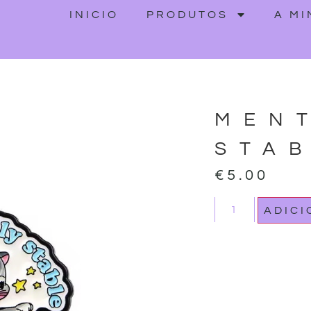
INICIO
PRODUTOS
A M
MEN
STA
€
5.00
ADIC