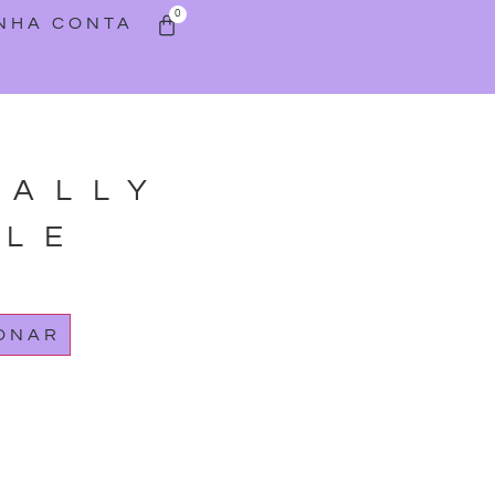
0
INHA CONTA
TALLY
BLE
IONAR