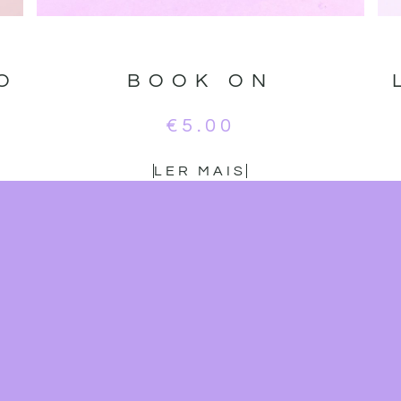
O
BOOK ON
€
5.00
LER MAIS