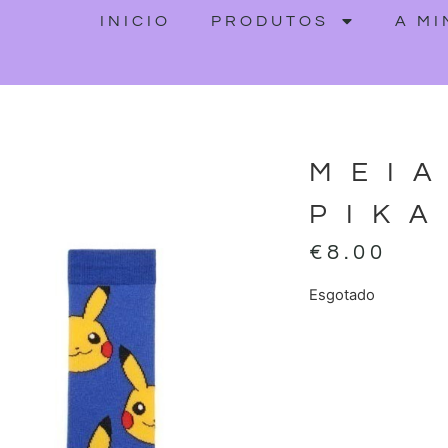
INICIO
PRODUTOS
A M
MEI
PIK
€
8.00
Esgotado