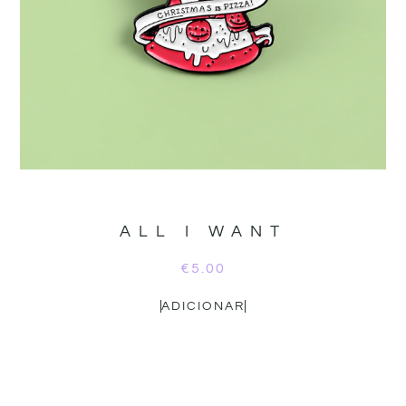
ALL I WANT
€
5.00
ADICIONAR