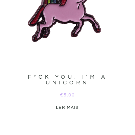
F*CK YOU, I’M A
UNICORN
€
5.00
LER MAIS