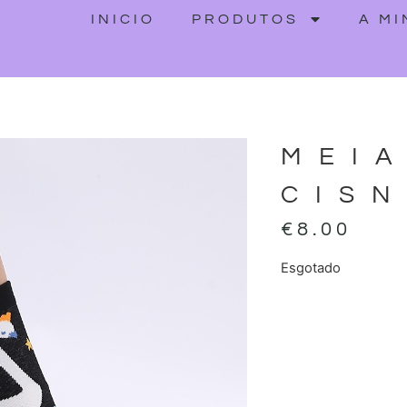
INICIO
PRODUTOS
A M
MEI
CIS
€
8.00
Esgotado