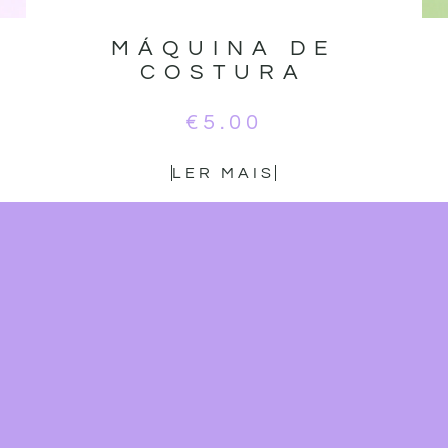
MÁQUINA DE
COSTURA
S
€
5.00
LER MAIS