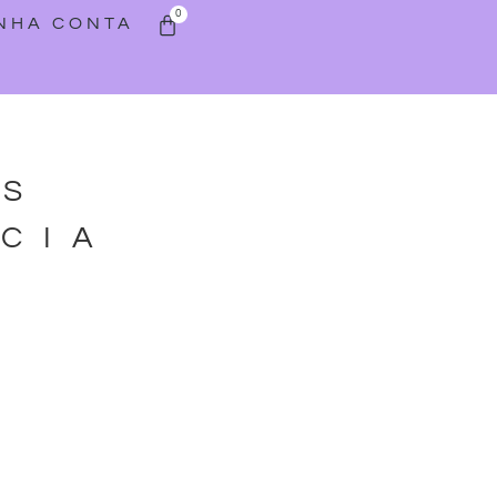
0
INHA CONTA
AS
CIA