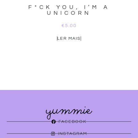
F*CK YOU, I’M A
UNICORN
€
5.00
LER MAIS
FACEBOOK
INSTAGRAM