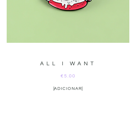
ALL I WANT
€
5.00
ADICIONAR