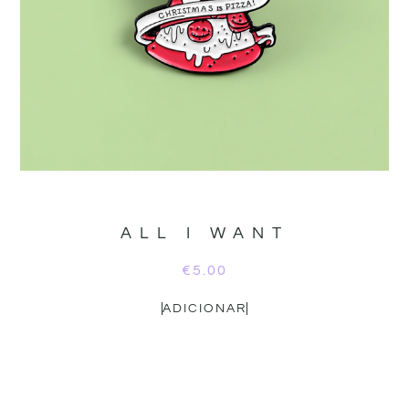
ALL I WANT
€
5.00
ADICIONAR