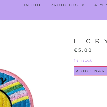
INICIO
PRODUTOS
A M
I CR
€
5.00
1 em stock
ADICIONAR