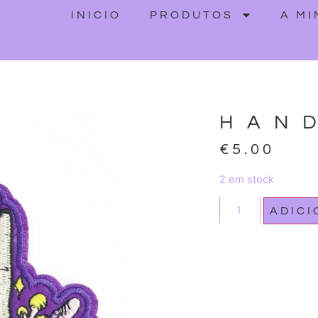
INICIO
PRODUTOS
A M
HAN
€
5.00
2 em stock
ADIC