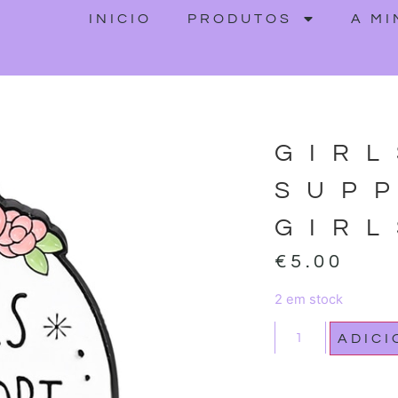
INICIO
PRODUTOS
A M
GIRL
SUP
GIRL
€
5.00
2 em stock
ADIC