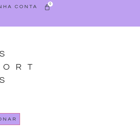
0
INHA CONTA
S
PORT
S
IONAR