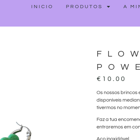
INICIO
PRODUTOS
A M
FLO
POW
€
10.00
Os nossos brincos 
disponíveis median
tivermos no momen
Faz a tua encomen
entraremos em cont
Aço inoxidável.