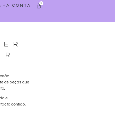
0
INHA CONTA
WER
ER
estão
te as peças que
to.
da e
acto contigo.