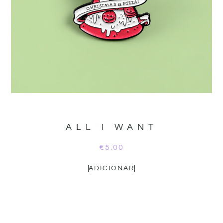
ALL I WANT
€
5.00
ADICIONAR