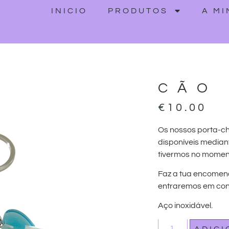
INICIO
PRODUTOS
A M
CÃO
€
10.00
Os nossos porta-c
disponíveis median
tivermos no momen
Faz a tua encomen
entraremos em cont
Aço inoxidável.
ADIC