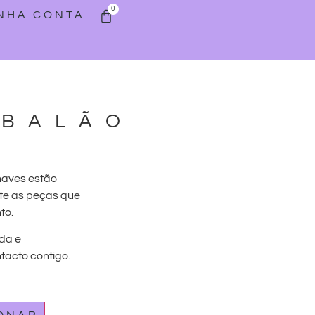
0
INHA CONTA
 BALÃO
haves estão
te as peças que
to.
da e
acto contigo.
IONAR