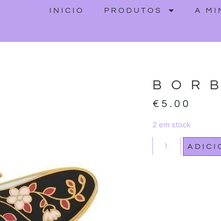
INICIO
PRODUTOS
A M
BOR
€
5.00
2 em stock
ADIC