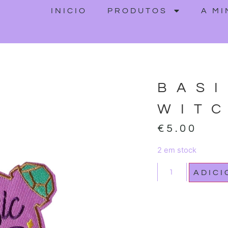
INICIO
PRODUTOS
A M
BAS
WIT
€
5.00
2 em stock
ADIC