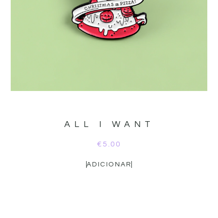
ALL I WANT
€
5.00
ADICIONAR